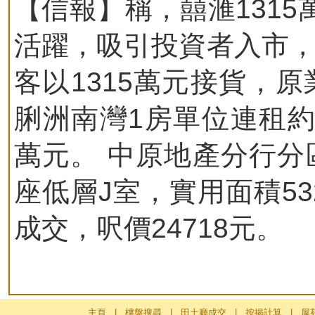
【信報】稱，囍滙1315
活躍，吸引投資者入市，
客以1315萬元接貨，原
脷洲南灣1房單位連租約
萬元。 中原地產分行分
座低層J室，實用面積53
成交，呎價24718元。
主頁
|
樓盤搜尋
|
田土廳成交
|
按揭計算
|
屋