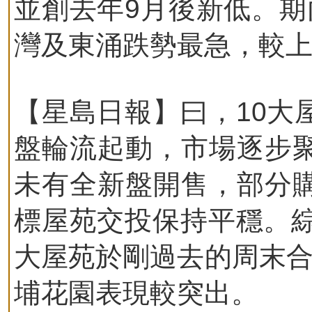
並創去年9月後新低。期
灣及東涌跌勢最急，較
【星島日報】曰，10大
盤輪流起動，市場逐步
未有全新盤開售，部分
標屋苑交投保持平穩。綜
大屋苑於剛過去的周末合
埔花園表現較突出。