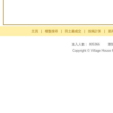
主頁
|
樓盤搜尋
|
田土廳成交
|
按揭計算
|
屋
進入人數： 805366 瀏覽頁
Copyright © Village House 