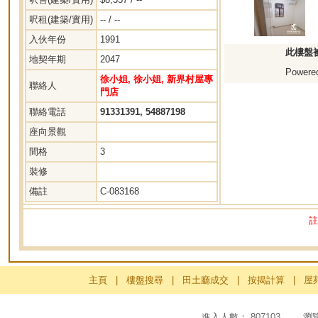
呎租(建築/實用)
-- / --
入伙年份
1991
此樓盤
地契年期
2047
Powered
徐小姐, 徐小姐, 新界村屋專
聯絡人
門店
聯絡電話
91331391, 54887198
座向景觀
間格
3
裝修
備註
C-083168
註
主頁
|
樓盤搜尋
|
田土廳成交
|
按揭計算
|
屋
進入人數： 807103 瀏覽頁