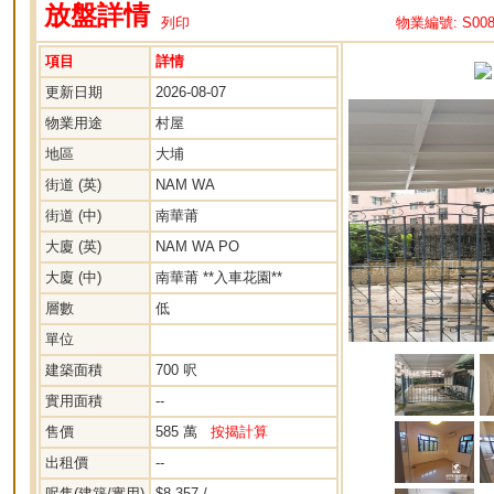
放盤詳情
列印
物業編號: S008
項目
詳情
更新日期
2026-08-07
物業用途
村屋
地區
大埔
街道 (英)
NAM WA
街道 (中)
南華莆
大廈 (英)
NAM WA PO
大廈 (中)
南華莆 **入車花園**
層數
低
單位
建築面積
700 呎
實用面積
--
售價
585 萬
按揭計算
出租價
--
呎售(建築/實用)
$8,357 / --