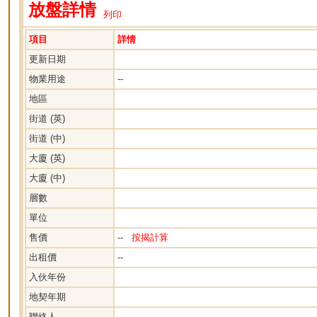
放盤詳情
列印
項目
詳情
更新日期
物業用途
--
地區
街道 (英)
街道 (中)
大廈 (英)
大廈 (中)
層數
單位
售價
--
按揭計算
出租價
--
入伙年份
地契年期
聯絡人