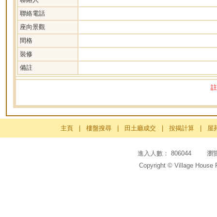
聯絡電話
座向景觀
間格
裝修
備註
註
主頁
|
樓盤搜尋
|
田土廳成交
|
按揭計算
|
屋
進入人數： 806044 瀏覽頁
Copyright © Village House 