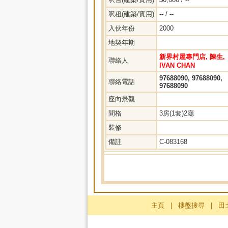
呎租(建築/實用)
-- / --
入伙年份
2000
地契年期
新界村屋專門店, 陳生,
聯絡人
IVAN CHAN
97688090, 97688090,
聯絡電話
97688090
座向景觀
間格
3房(1套)2廳
裝修
備註
C-083168
主頁
|
樓盤搜尋
|
田