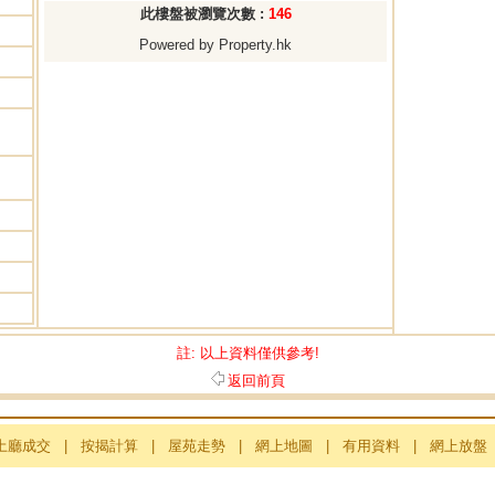
此樓盤被瀏覽次數 :
146
Powered by Property.hk
註: 以上資料僅供參考!
返回前頁
土廳成交
|
按揭計算
|
屋苑走勢
|
網上地圖
|
有用資料
|
網上放盤