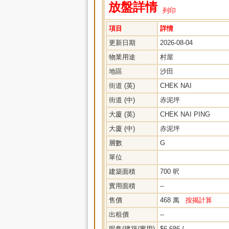
放盤詳情
列印
項目
詳情
更新日期
2026-08-04
物業用途
村屋
地區
沙田
街道 (英)
CHEK NAI
街道 (中)
赤泥坪
大廈 (英)
CHEK NAI PING
大廈 (中)
赤泥坪
層數
G
單位
建築面積
700 呎
實用面積
--
售價
468 萬
按揭計算
出租價
--
呎售(建築/實用)
$6,686 / --