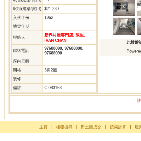
呎租(建築/實用)
$21.23 / --
入伙年份
1962
地契年期
新界村屋專門店, 陳生,
聯絡人
IVAN CHAN
此樓盤
97688090, 97688090,
聯絡電話
Powered
97688090
座向景觀
間格
3房2廳
裝修
備註
C-083168
註
主頁
|
樓盤搜尋
|
田土廳成交
|
按揭計算
|
屋