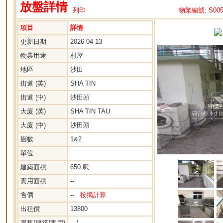
放盤詳情
列印
物業編號: S005
項目
詳情
更新日期
2026-04-13
物業用途
村屋
地區
沙田
街道 (英)
SHA TIN
街道 (中)
沙田頭
大廈 (英)
SHA TIN TAU
大廈 (中)
沙田頭
層數
1&2
單位
建築面積
650 呎
實用面積
--
售價
--
按揭計算
出租價
13800
呎售(建築/實用)
-- / --