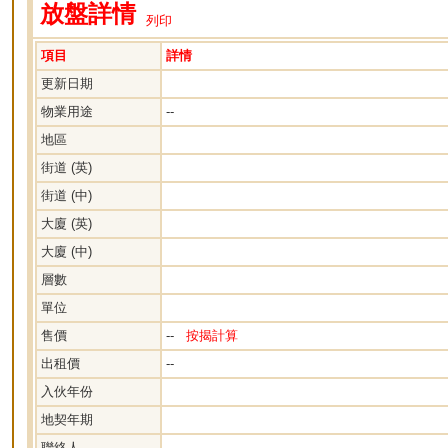
放盤詳情
列印
項目
詳情
更新日期
物業用途
--
地區
街道 (英)
街道 (中)
大廈 (英)
大廈 (中)
層數
單位
售價
--
按揭計算
出租價
--
入伙年份
地契年期
聯絡人