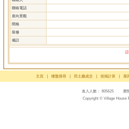
聯絡電話
座向景觀
間格
裝修
備註
註
主頁
|
樓盤搜尋
|
田土廳成交
|
按揭計算
|
屋
進入人數： 805625 瀏覽頁
Copyright © Village House 