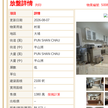
放盤詳情
列印
物業編號: S008
項目
詳情
更新日期
2026-08-07
物業用途
村屋
地區
大埔
街道 (英)
PUN SHAN CHAU
街道 (中)
半山洲
大廈 (英)
PUN SHAN CHAU
大廈 (中)
半山洲
層數
低
單位
建築面積
2100 呎
實用面積
--
售價
1380 萬
按揭計算
出租價
--
呎售(建築/實用)
$6,571 / --