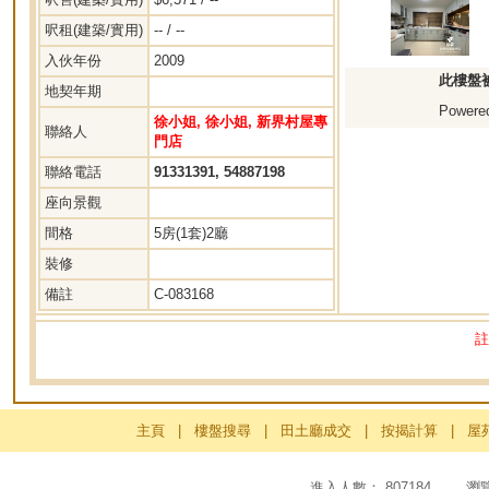
呎租(建築/實用)
-- / --
入伙年份
2009
此樓盤
地契年期
Powered
徐小姐, 徐小姐, 新界村屋專
聯絡人
門店
聯絡電話
91331391, 54887198
座向景觀
間格
5房(1套)2廳
裝修
備註
C-083168
註
主頁
|
樓盤搜尋
|
田土廳成交
|
按揭計算
|
屋
進入人數： 807184 瀏覽頁